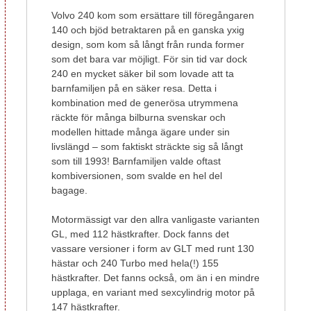
Volvo 240 kom som ersättare till föregångaren
140 och bjöd betraktaren på en ganska yxig
design, som kom så långt från runda former
som det bara var möjligt. För sin tid var dock
240 en mycket säker bil som lovade att ta
barnfamiljen på en säker resa. Detta i
kombination med de generösa utrymmena
räckte för många bilburna svenskar och
modellen hittade många ägare under sin
livslängd – som faktiskt sträckte sig så långt
som till 1993! Barnfamiljen valde oftast
kombiversionen, som svalde en hel del
bagage.
Motormässigt var den allra vanligaste varianten
GL, med 112 hästkrafter. Dock fanns det
vassare versioner i form av GLT med runt 130
hästar och 240 Turbo med hela(!) 155
hästkrafter. Det fanns också, om än i en mindre
upplaga, en variant med sexcylindrig motor på
147 hästkrafter.