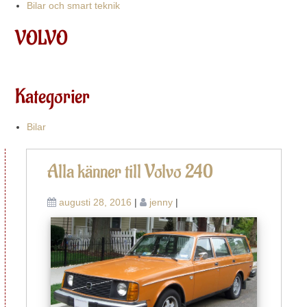
Bilar och smart teknik
VOLVO
Kategorier
Bilar
In
V
K
Alla känner till Volvo 240
4
o
4
augusti 28, 2016
|
jenny
|