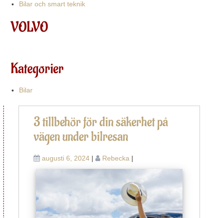
Bilar och smart teknik
VOLVO
Kategorier
Bilar
In
I
3 tillbehör för din säkerhet på
fo
r
vägen under bilresan
v
augusti 6, 2024
|
Rebecka
|